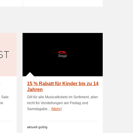
e
15 % Rabatt für Kinder bis zu 14
Jahren
m Sale.
Gilt für alle Musicaltickets im Sortiment, aber
ie
nicht für Vorstellungen am Freitag und
Samstagabe... (
Mehr
)
aktuell gültig