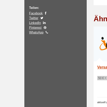
Teilen:
Facebook
Ähn
Twitter
LinkedIn
Pinterest
WhatsApp
Versa
50 € +
aktuell 