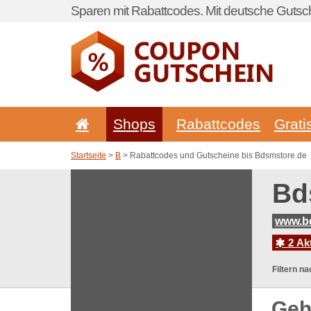
Sparen mit Rabattcodes. Mit deutsche Gutsch
Shops
Rabattcodes
Grati
Startseite
>
B
> Rabattcodes und Gutscheine bis Bdsmstore.de
Bd
www.b
2 Ak
Filtern na
Geh