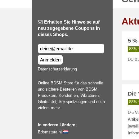
Akt
Erhalten Sie Hinweise auf
neu zugegebene Coupons in
dieses Shops.
5 %
83% f
Anmelden
DU B
Datenschutzerklärung
Online BDSM Store für das schnelle
und sichere Bestellen von BDSM
Die
Produkten, Kondomen, Vibratoren,
Gleitmittel, Sexspielzeugen und noch
88% f
vielem mehr.
Die V
Artike
In anderen Ländern:
jewei
Bdsmstore.nl
Inform