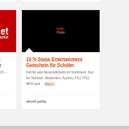
€
10 % Stage Entertainment
n
Gutschein für Schüler,
Studenten, Az
023 –
Gilt für alle Musicaltickets im Sortiment. Nur
für Schüler, Studenten, Azubis, FSJ, FÖJ,
BFD und ... (
Mehr
)
aktuell gültig