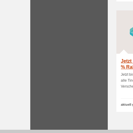
Jetzt
% Rab
bei St
Jetzt b
alle Ti
Versche
aktuell 