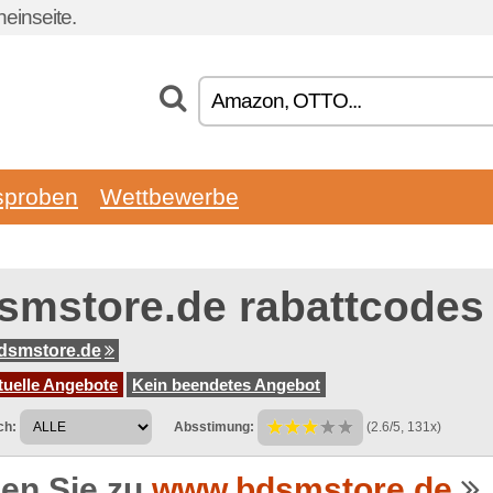
einseite.
sproben
Wettbewerbe
smstore.de rabattcodes
dsmstore.de
tuelle Angebote
Kein beendetes Angebot
ch:
Absstimung:
(2.6/5, 131x)
en Sie zu
www.bdsmstore.de