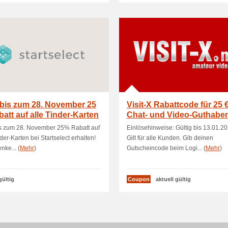
 bis zum 28. November 25
Visit-X Rabattcode für 25 
att auf alle Tinder-Karten
Chat- und Video-Guthabe
.
is zum 28. November 25% Rabatt auf
Einlösehinweise: Gültig bis 13.01.2
nder-Karten bei Startselect erhalten!
Gilt für alle Kunden. Gib deinen
nke... (
Mehr
)
Gutscheincode beim Logi... (
Mehr
)
gültig
Coupon
aktuell gültig