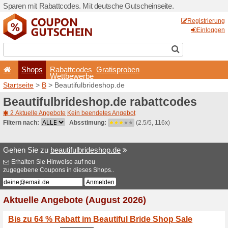
Sparen mit Rabattcodes. Mi
Shops
Rabattcode
Wettbewerb
Startseite
>
B
> Beautifulbr