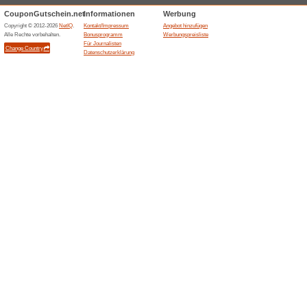
Kostenfreie Lieferun
100% funktioniert
Gutschein
Gilt für alle Kunden & das ge
Gutscheincode, da die Versan
Mindestbestellwertes entfallen
Ähnliche Angebote
Kosten