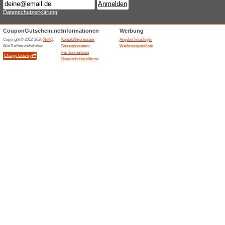
Aktuelle Angebote (
Angebote-Bereiche j
100% funktioniert
Gutschein
BEAUTYTHESHOP fuehrt in me
etwa fuer Parfum, Kosmetik, 
Rabatte gelten nur fuer dort ge