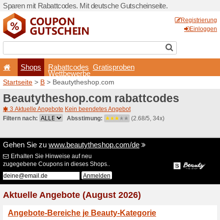
Sparen mit Rabattcodes. Mi
Shops
Rabattcode
Wettbewerb
Startseite
>
B
> Beautythe