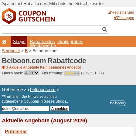
Sparen mit Rabattcodes. Mi
Shops
Rabattcode
Wettbewerb
Startseite
>
B
> Belboon.c