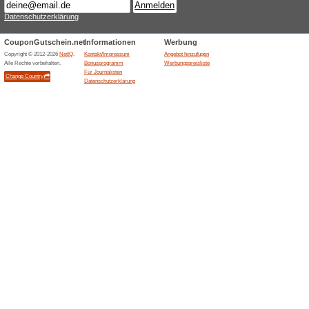
Aktuelle Angebote (
Publisher
100% funktioniert
Gutschein
RrMehr Umsatz und Reichweite
und schnelle Auszahlung durc
ProvisionssystemrrSmarte Ka
Insights für deinen Erfolg.