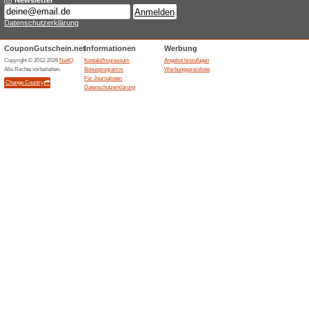
Beleuchtung Direkt Gutschein
gilt für die Noxion Poseidon 
Beleuchtung Direkt Gu
Noxion E27
100% funktioniert
Coupon
Beleuchtung Direkt Gutschein
Gebe den Code an der Kasse 