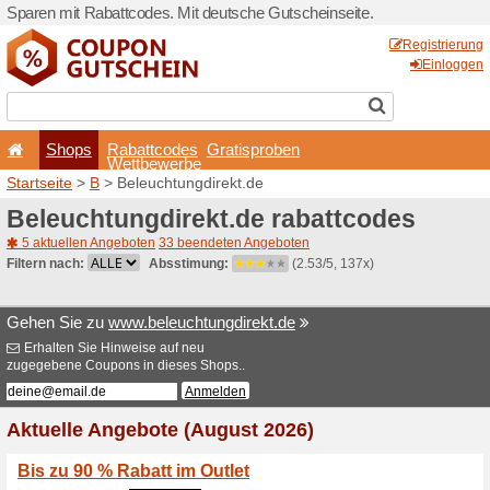
Sparen mit Rabattcodes. Mi
Shops
Rabattcode
Wettbewerb
Startseite
>
B
> Beleuchtun