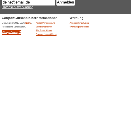
Aktuelle Angebote (
Bis zu 50 % auf Moeb
100% funktioniert
Gutschein
Beliani bewirbt auf der deutsc
Moebel, Lampen und Accessoires
Produkte; Kategorie, Farbe, B
variieren.