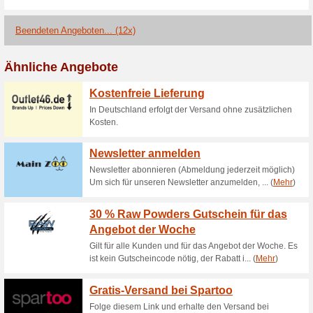
Aktuelle Angebote (
Jetzt 40 % Rabatt au
Sale nur bis zum.
67% funktioniert
Coupon
Jetzt 40% Rabatt auf alles i
sichern.