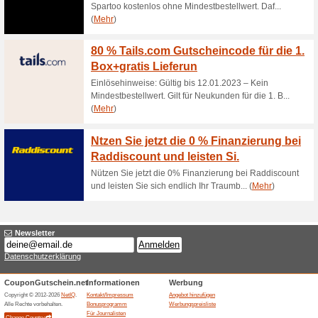
10 % Beyond-Limits-
75% funktioniert
Coupon
Mit diesem Gutschein profitie
Artikel im Online-Store. Für 
liegt!
Gratis-Versand ab 75