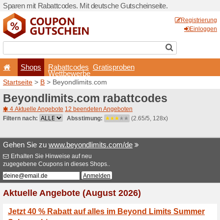
Sparen mit Rabattcodes. Mi
Shops
Rabattcode
Wettbewerb
Startseite
>
B
> Beyondlimi