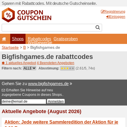
Sparen mit Rabattcodes. Mi
Shops
Rabattcode
Wettbewerb
Startseite
>
B
> Bigfishgam