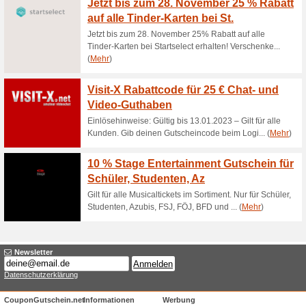
Aktuelle Angebote (
Aktion: Jede weitere 
2,99 Euro
63% funktioniert
Gutscheine
Aktion: Jede weitere Sammlered