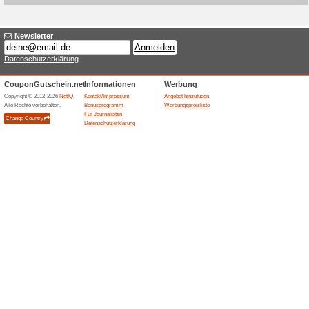
Aktuelle Angebote (
SALE mit Top-Bikes 
100% funktioniert
Gutschein
Bikes.de fuehrt einen SALE-Be
Zubehoer. Der Vorteil gilt fue
Groesse, Standort, Bestand, A
variieren.