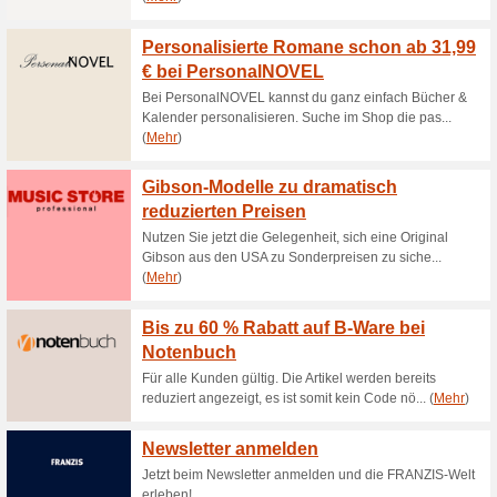
Gestalte Deine Foto T
Bilder.de
100% funktioniert
Gutschein
Mit der Bilder.de Fototasse k
Wähle zwischen vielen Farben
hinzu.
Bilder.de Gutschein: 