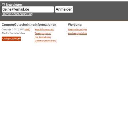
Aktuelle Angebote (
60 Tage Geld-zurück-
100% funktioniert
Gutschein
BIOLOA bietet eine 60-Tage-G
Kunden mit den Produkten nicht
Testrisiko bei Supplements fü