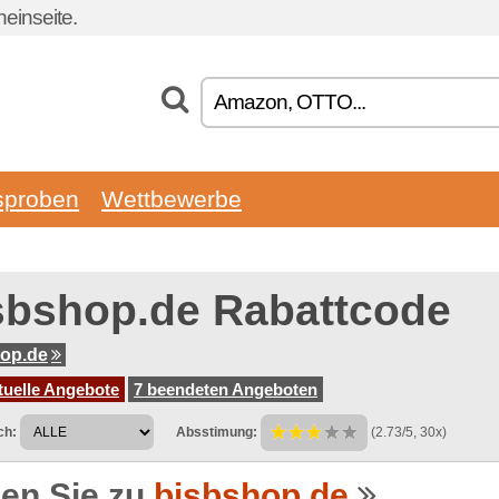
einseite.
sproben
Wettbewerbe
sbshop.de Rabattcode
op.de
tuelle Angebote
7 beendeten Angeboten
ch:
Absstimung:
(2.73/5, 30x)
en Sie zu
bisbshop.de