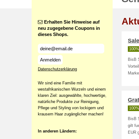
Akt
Erhalten Sie Hinweise auf
neu zugegebene Coupons in
dieses Shops.
Sale
100% 
Anmelden
BisB S
Vortei
Datenschutzerklärung
Marke
Wir sind eine Familie mit
westafrikanischen Wurzeln und einem
klaren Ziel: ausgewählte, hochwertige,
Gra
natürliche Produkte zur Reinigung,
Pflege und Styling von lockigem und
100% 
krausem Haar zugänglicher machen!
BisB S
gilt f
In anderen Ländern:
EUR g