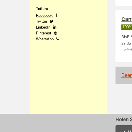
Teilen:
Facebook
Cant
Twitter
LinkedIn
100% 
Pinterest
BisB S
WhatsApp
27,85 
Liefer
Been
Holen S