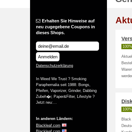
Akt
Erhalten Sie Hinweise auf
neu zugegebene Coupons in
dieses Shops.
Vers
100% 
Anmelden
Aktue
Bestel
Datenschutzerklärung
Waren
werde
In Weed We Trust ? Smoking
Paraphernalia seit 1988: Bongs,
Pfeifen, Vaporizer, Grinder, Dabbing
Zubeh�r, Paper&Filter, Lifestyle ?
Disk
Jetzt neu:…
100% 
In anderen Ländern:
Black 
Blackleaf.com
Deutsc
Blackleaf.com