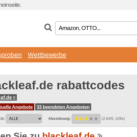
einseite.
sproben
Wettbewerbe
ackleaf.de rabattcodes
eaf.de
tuelle Angebote
33 beendeten Angeboten
ch:
Absstimung:
(2.64/5, 109x)
en Sie zu
blackleaf.de