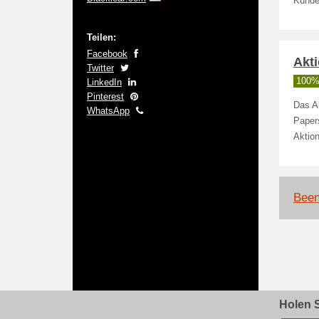
Kunden
Teilen:
Facebook
Akti
Twitter
100% 
LinkedIn
Pinterest
Das A
WhatsApp
Papers
Aktion
Been
Holen S