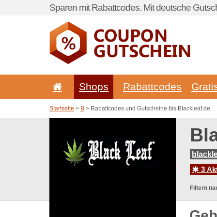
Sparen mit Rabattcodes. Mit deutsche Gutsch
Shops
Rabattcodes
Grati
Startseite
>
B
> Rabattcodes und Gutscheine bis Blackleaf.de
Bl
blackl
3 Ak
Filtern na
Geh