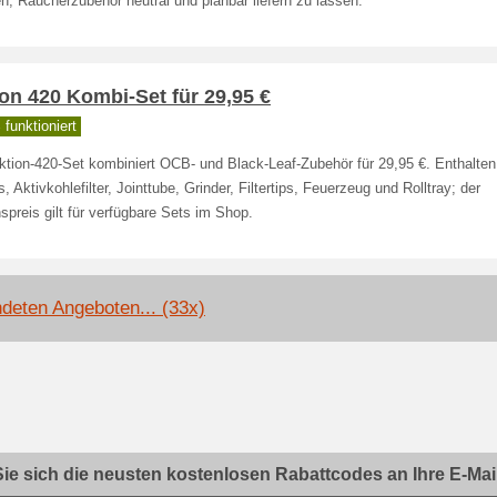
, Raucherzubehör neutral und planbar liefern zu lassen.
on 420 Kombi-Set für 29,95 €
funktioniert
ktion-420-Set kombiniert OCB- und Black-Leaf-Zubehör für 29,95 €. Enthalten
, Aktivkohlefilter, Jointtube, Grinder, Filtertips, Feuerzeug und Rolltray; der
spreis gilt für verfügbare Sets im Shop.
deten Angeboten... (33x)
ie sich die neusten kostenlosen Rabattcodes an Ihre E-Mail.