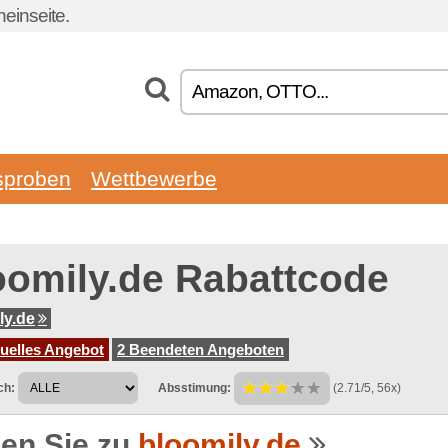
einseite.
sproben
Wettbewerbe
oomily.de Rabattcode
ly.de
tuelles Angebot
2 Beendeten Angeboten
ch:
Absstimung:
(2.71/5, 56x)
en Sie zu
bloomily.de