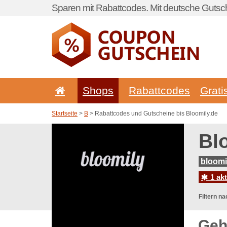
Sparen mit Rabattcodes. Mit deutsche Gutsch
Shops
Rabattcodes
Grati
Startseite
>
B
> Rabattcodes und Gutscheine bis Bloomily.de
Bl
bloomi
1 ak
Filtern na
Geh