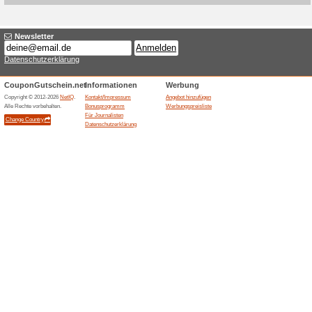
Aktuelle Angebote (
Bonusprogramm mit 
100% funktioniert
Gutschein
Bloomon bewirbt ein Bonuspro
Punkte sammeln und daraus Gu
Teilnahme erfordert ein Kunde
nach Programmregeln.