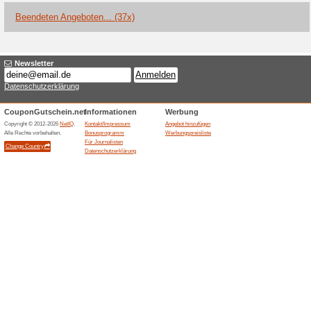
Aktuelle Angebote (
Alles rund ums Snowb
100% funktioniert
Gutschein
Fahren Sie gerne Snowboard? 
diese Sportart.Klicken Sie ein
profitieren.