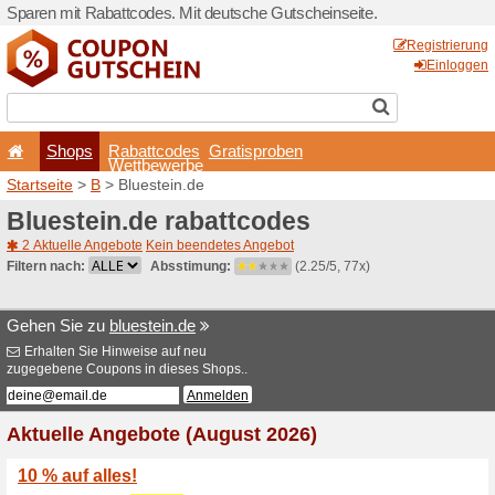
Sparen mit Rabattcodes. Mi
Shops
Rabattcode
Wettbewerb
Startseite
>
B
> Bluestein.d