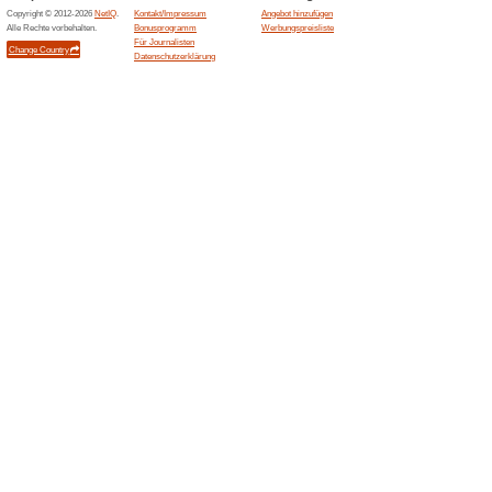
100% funktioniert
Gutschein
Gilt für alle Kunden und Artik
Ähnliche Angebote
Restpo
Entdecke
verschie