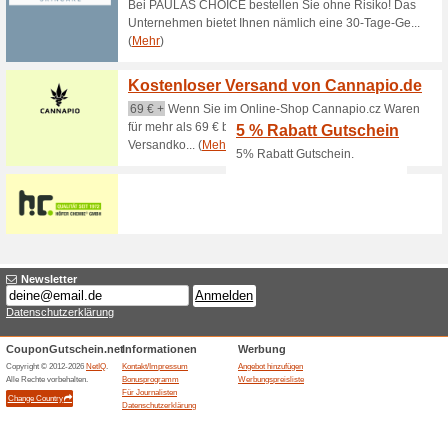
Gratis CBD eBook zu 
100% funktioniert
Gutschein
Gilt für alle Kunden und für a
von mind. 25 € deiner Bestell
deine Artikelübersicht angeze
das gratis eBook auswählen u
Du benötigst dafür keinen Gu
Bis zu 30 % Rabatt i