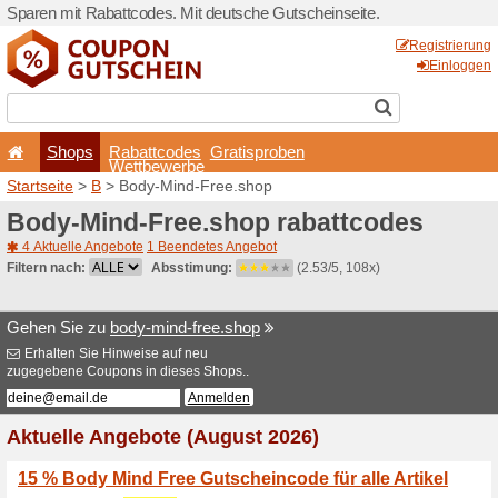
Sparen mit Rabattcodes. Mi
Shops
Rabattcode
Wettbewerb
Startseite
>
B
> Body-Mind-