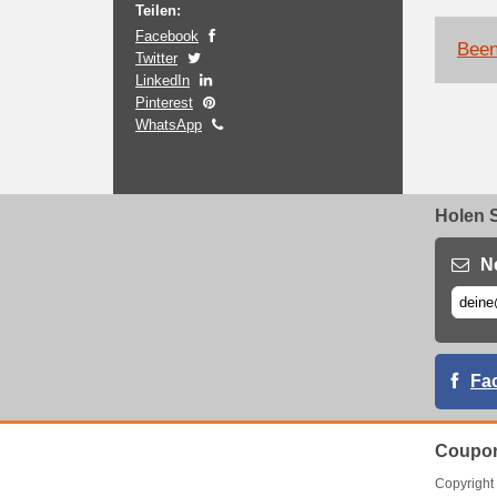
Teilen:
Facebook
Been
Twitter
LinkedIn
Pinterest
WhatsApp
Holen S
N
Fa
Coupon
Copyrigh