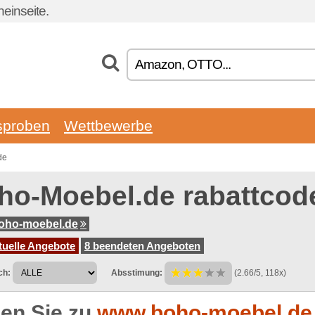
einseite.
sproben
Wettbewerbe
de
ho-Moebel.de rabattcod
oho-moebel.de
tuelle Angebote
8 beendeten Angeboten
ch:
Absstimung:
(2.66/5, 118x)
en Sie zu
www.boho-moebel.de