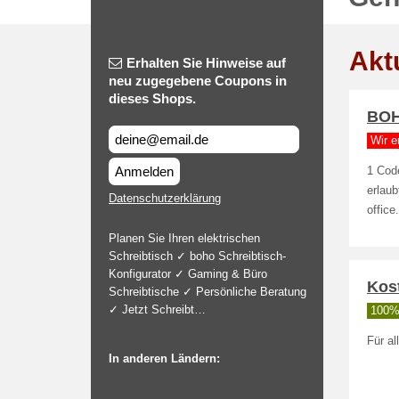
Akt
Erhalten Sie Hinweise auf
neu zugegebene Coupons in
dieses Shops.
BO
Wir e
Anmelden
1 Cod
erlau
Datenschutzerklärung
offic
Planen Sie Ihren elektrischen
Schreibtisch ✓ boho Schreibtisch-
Konfigurator ✓ Gaming & Büro
Kos
Schreibtische ✓ Persönliche Beratung
✓ Jetzt Schreibt…
100% 
Für al
In anderen Ländern: