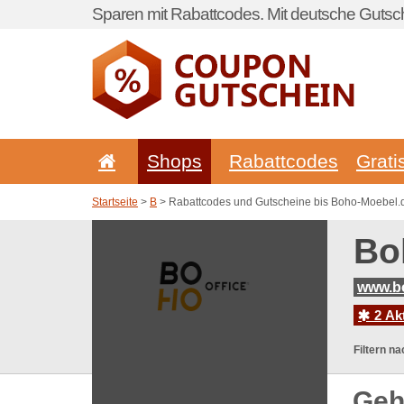
Sparen mit Rabattcodes. Mit deutsche Gutsch
Shops
Rabattcodes
Grati
Startseite
>
B
> Rabattcodes und Gutscheine bis Boho-Moebel.
Bo
www.b
2 Ak
Filtern na
Geh