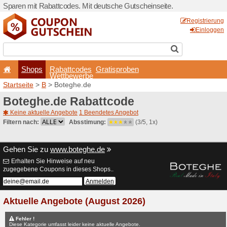
Sparen mit Rabattcodes. Mi
Shops
Rabattcode
Wettbewerb
Startseite
>
B
> Boteghe.d