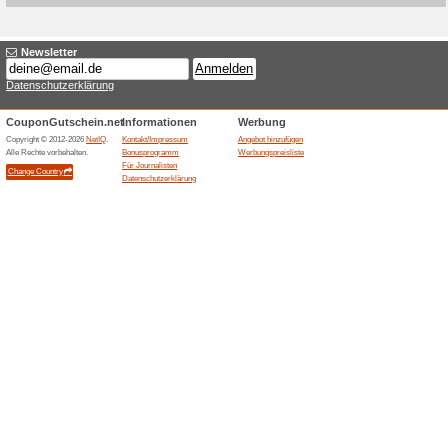
Aktuelle Angebote (
Classic Box fuer 15,
100% funktioniert
Gutschein
Die Classic Box kostet 15,99
Produkte mit einem Warenwert
kuendbar und hat keine Mindes
aktuellen Box-Angebot.