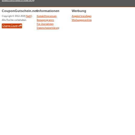
Aktuelle Angebote (
Breuninger.com Gutsc
100% funktioniert
Coupon
Nutze diesen Breuninger-Rab
Artikel.