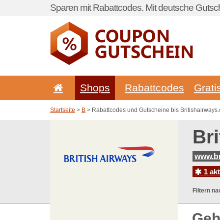
Sparen mit Rabattcodes. Mit deutsche Gutsch
Shops
Rabattcodes
Grati
Startseite
>
B
> Rabattcodes und Gutscheine bis Britishairways
Br
www.br
1 ak
Filtern na
Geh