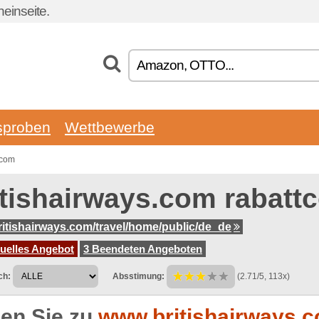
einseite.
sproben
Wettbewerbe
.com
itishairways.com rabatt
itishairways.com/travel/home/public/de_de
tuelles Angebot
3 Beendeten Angeboten
ch:
Absstimung:
(2.71/5, 113x)
en Sie zu
www.britishairways.co