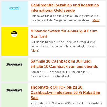
Somit sparen sie im 1. Jahr 
des 1. Jahres nicht gekündigt
“Selbstbucher” für 29, 95€ (st
Mit dem exklusiven 
sich die schnell.
100% funktioniert
Gutschein
Mit dem exklusiven Goodbye S