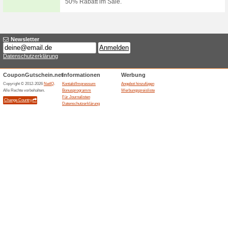
Buchhaltungssoftware 3 Monate
95€/Monat).
Automatisierte & zuk
bestem Service.
Gutscheine
Automatisierte &amp; zukunft
Gestatten - Die Cyber-Week b
Gratis Onboarding im Wert von 