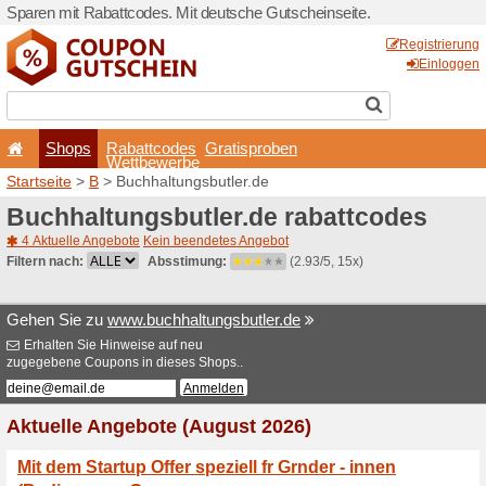
Sparen mit Rabattcodes. Mi
Shops
Rabattcode
Wettbewerb
Startseite
>
B
> Buchhaltun