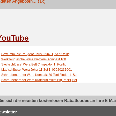
deten Angeboten... (1x)
YouTube
:
Gewürzmühle Peugeot Paris 223461, Set 2 teilig
:
Werkzeugtasche Wera Kraftform Kompakt 100
:
Steckschlüssel Wera Belt C Impaktor 1, 9-teilig
:
Maulschlüssel Wera Joker 11 Set 1, 05020231001
:
Schraubendreher Wera Kompakt 20 Tool Finder 1, Set
:
Schraubendreher Wera Kraftform Micro Big Pack1,Set
:
Bondrucker Star Micronics TSP
:
Funkgerät Motorola TLKR T42, PMR446
:
Funkgerät Motorola TLKR T92 H2O, PMR446
ie sich die neusten kostenlosen Rabattcodes an Ihre E-Mail.
:
Funkgerät Motorola TLKR T62, PMR446
:
Maulschlüssel Wera 6004 Joker 4 Set 1
:
Maulschlüssel Wera 6004 Joker
ewsletter