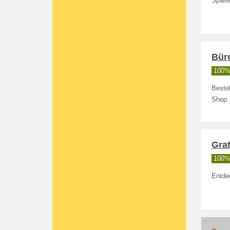
Sparen
Büro
100% 
Bestel
Shop.
Grat
100% 
Entde