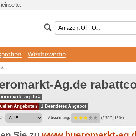
einseite.
sproben
Wettbewerbe
g.de
eromarkt-Ag.de rabattc
ueromarkt-ag.de
tuellen Angeboten
1 Beendetes Angebot
ch:
Absstimung:
(2.75/5, 186x)
en Sie zu
www.bueromarkt-ag.