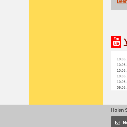
Been
10.06.
10.06.
10.06.
10.06.
10.06.
09.06.
09.06.
09.06.
09.06.
Holen S
09.06.
09.06.
09.06.
N