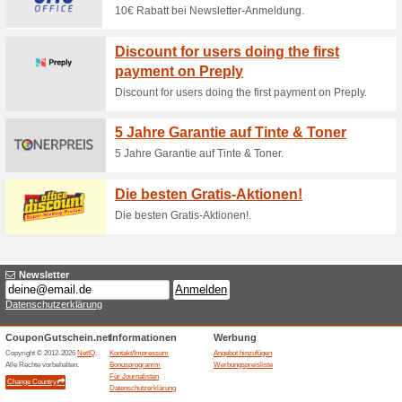
100% funktioniert
Gutschein
Jetzt für den Büromöbel Expe
sichern. Im Warenkorb einlösb
25 € Büromöbel-Expe
Sortime
100% funktioniert
Gutschein
Einlösehinweise: Gültig bis 0