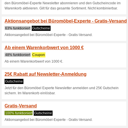
Aktuelle Angebote (
Jetzt kostenfrei anf
85% funktioniert
Gutscheine
Bitte beachten Sie, dass wir
können. Privatkunden benutzen
Alternativ können Sie auch un
blättern.