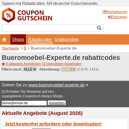
Sparen mit Rabattcodes. Mi
Shops
Rabattcode
Wettbewerb
Startseite
>
B
> Bueromoebe