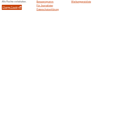
Aktuelle Angebote (
Versandkostenfrei in
100% funktioniert
Gutschein
Buerostuehle-4u bewirbt schn
innerhalb Deutschlands. Der Vo
Lieferfaehigkeit, Sperrgut, 
gesonderte Bedingungen hab