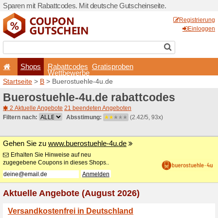
Sparen mit Rabattcodes. Mi
Shops
Rabattcode
Wettbewerb
Startseite
>
B
> Buerostueh