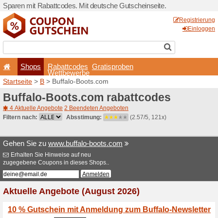
Sparen mit Rabattcodes. Mi
Shops
Rabattcode
Wettbewerb
Startseite
>
B
> Buffalo-Bo