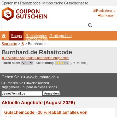
Sparen mit Rabattcodes. Mi
Shops
Rabattcode
Wettbewerb
Startseite
>
B
> Burnhard.d