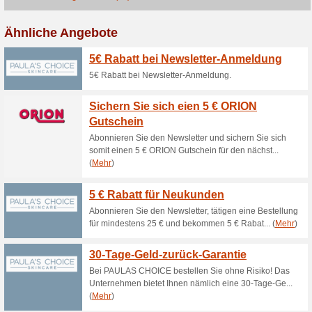
Aktuelle Angebote (
Freue dich über eine
GRATIS Gesc.
71% funktioniert
Coupon
Freue dich über einen Burts
du für nur 10€ einkaufst.