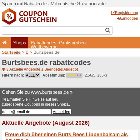
Sparen mit Rabattcodes. Mi
Shops
Rabattcode
Wettbewerb
Startseite
>
B
> Burtsbees.