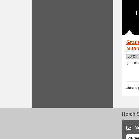
Grati
Muen
50 € +
(innerh
aktuell 
Holen S
N