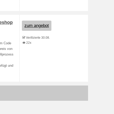
neshop
zum angebot
Verifizierte 30.08.
22x
dem Code
reis von
llprozess
efügt und