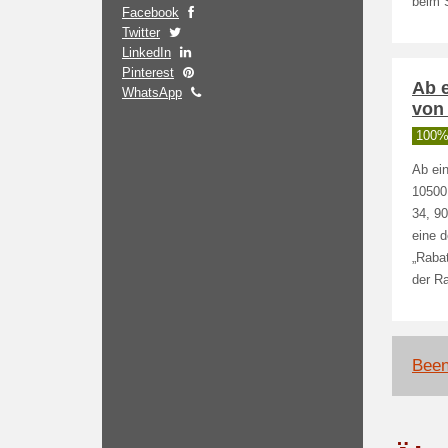
beim 
Facebook
Twitter
LinkedIn
Pinterest
Ab 
WhatsApp
von 
100% 
Ab ei
10500
34, 9
eine 
„Raba
der R
Been