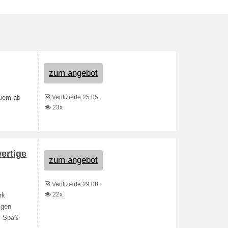
zum angebot
Verifizierte 25.05.
quem ab
23x
ertige
zum angebot
Verifizierte 29.08.
22x
rk
igen
l Spaß