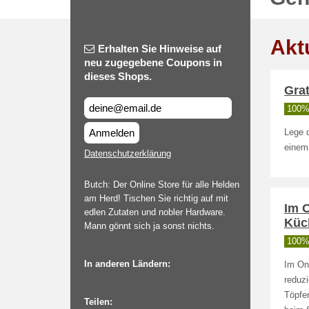
Akt
Erhalten Sie Hinweise auf
neu zugegebene Coupons in
dieses Shops.
Grat
100% 
Anmelden
Lege 
einem 
Datenschutzerklärung
Butch: Der Online Store für alle Helden
am Herd! Tischen Sie richtig auf mit
Im 
edlen Zutaten und nobler Hardware.
Küc
Mann gönnt sich ja sonst nichts.
100% 
In anderen Ländern:
Im On
reduzi
Töpfe
Teilen: