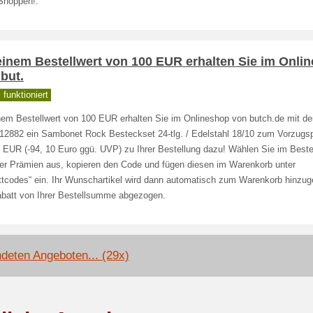
Shoppen!.
einem Bestellwert von 100 EUR erhalten Sie im Onli
but.
funktioniert
nem Bestellwert von 100 EUR erhalten Sie im Onlineshop von butch.de mit 
12882 ein Sambonet Rock Besteckset 24-tlg. / Edelstahl 18/10 zum Vorzugsp
0 EUR (-94, 10 Euro ggü. UVP) zu Ihrer Bestellung dazu! Wählen Sie im Beste
der Prämien aus, kopieren den Code und fügen diesen im Warenkorb unter
ttcodes“ ein. Ihr Wunschartikel wird dann automatisch zum Warenkorb hinzug
abatt von Ihrer Bestellsumme abgezogen.
deten Angeboten... (29x)