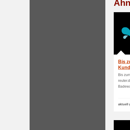
Ähn
Bis z
Kunde
ausg
Bis zum
reuter.
Badew
aktuell 