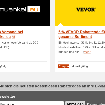
s Versand bei
5 % VEVOR Rabattcode fü
kel.eu
gesamte Sortiment
Kostenloser Versand ab 50 €
Einlösehinweise: Gültig bis 31.12.2
alb DE).
Mindestbestellwert 199 €. Gilt für all
Kunden und alle ... (
Mehr
)
gültig
Coupon
aktuell gültig
ie sich die neusten kostenlosen Rabattcodes an Ihre E-Mail.
ewsletter
Anmelden
Datenschutze