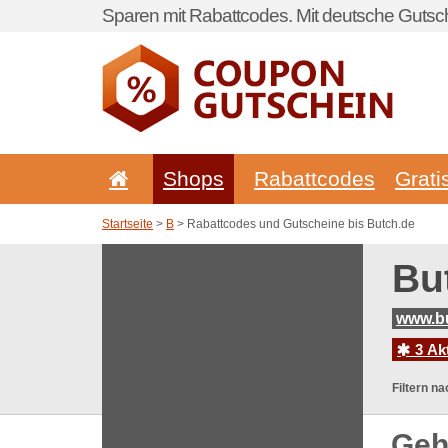
Sparen mit Rabattcodes. Mit deutsche Gutsch
Shops
Rabattcodes
Grati
Startseite
>
B
> Rabattcodes und Gutscheine bis Butch.de
Bu
www.b
3 Ak
Filtern na
Geh