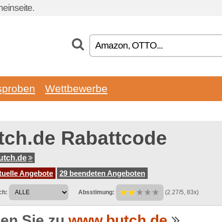
einseite.
sproben
Wettbewerbe
tch.de Rabattcode
utch.de
tuelle Angebote
29 beendeten Angeboten
ch:
Absstimung:
(2.27/5, 83x)
en Sie zu
www.butch.de