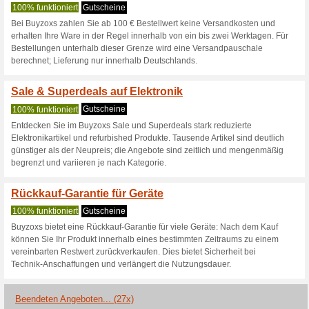
Buyzoxs.de Ra
3 Aktuelle Angebote
27 been
Filtern nach:
Abssti
Gehen Sie zu
www.buyzox
Erhalten Sie Hinweise auf n
zugegebene Coupons in dieses
A