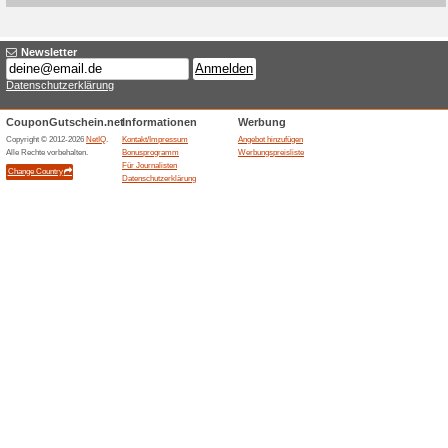
Aktuelle Angebote (
Versandkostenfrei ab
100% funktioniert
Gutschein
Bei Buyzoxs zahlen Sie ab 10
erhalten Ihre Ware in der Reg
Bestellungen unterhalb diese
berechnet; Lieferung nur inne