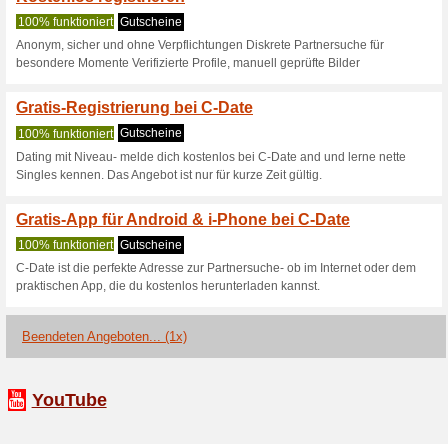
C-Date.de Raba
3 Aktuelle Angebote
1 Beend
Filtern nach:
Abssti
Gehen Sie zu
www.c-date
variant&testid=3&varianti
Erhalten Sie Hinweise auf n
zugegebene Coupons in dieses