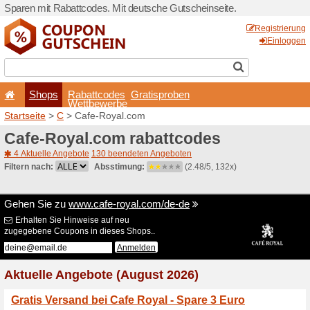
Sparen mit Rabattcodes. Mi
Shops
Rabattcode
Wettbewerb
Startseite
>
C
> Cafe-Roya