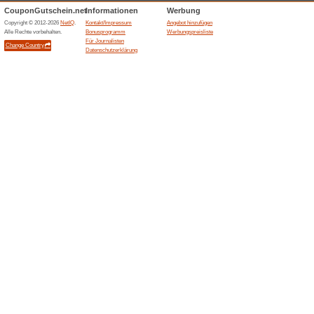
Aktuelle Angebote (
Calida Gutschein: Sp
Wir empfehlen
100% funktion
Calida Gutschein: Spare 20 % 
einem Mindestbestellwert von