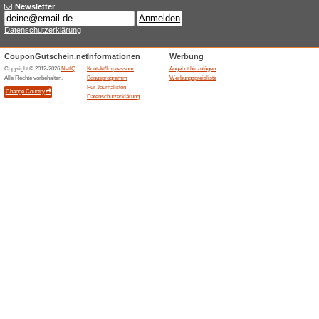
Aktuelle Angebote (
Schnaeppchen-Berei
100% funktioniert
Gutschein
Camping Pantheratec fuehrt 
deutschsprachigen Shop. Kun
oder besondere Angebote fue
Verkleidungen gezielt pruefen