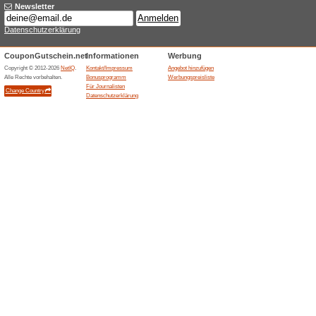
Aktuelle Angebote (
15 £ Cashback nach
100% funktioniert
Gutschein
Campstar bietet auf der Cash
erfolgreicher Wohnmobil- od
Buchungsnachweis und Bankda
innerhalb von 5 Werktagen n