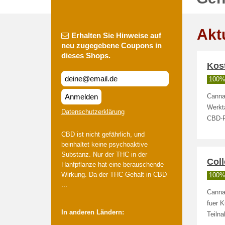
Akt
Erhalten Sie Hinweise auf
neu zugegebene Coupons in
dieses Shops.
Kos
100% 
Anmelden
Canna
Werkta
Datenschutzerklärung
CBD-P
CBD ist nicht gefährlich, und
beinhaltet keine psychoaktive
Substanz. Nur der THC in der
Coll
Hanfpflanze hat eine berauschende
Wirkung. Da der THC-Gehalt in CBD
100% 
...
Cannab
fuer 
In anderen Ländern:
Teiln