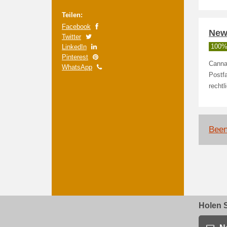
Teilen:
Facebook
News
Twitter
LinkedIn
100% 
Pinterest
Cannab
WhatsApp
Postfa
rechtl
Been
Holen S