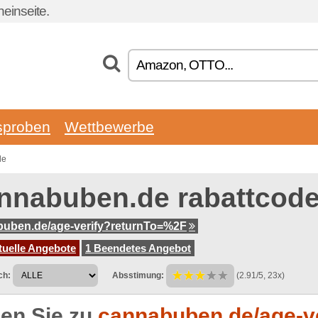
einseite.
sproben
Wettbewerbe
de
nnabuben.de rabattcod
uben.de/age-verify?returnTo=%2F
tuelle Angebote
1 Beendetes Angebot
ch:
Absstimung:
(2.91/5, 23x)
en Sie zu
cannabuben.de/age-ver