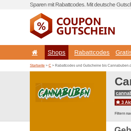
Sparen mit Rabattcodes. Mit deutsche Gutsch
Shops
Rabattcodes
Grati
Startseite
>
C
> Rabattcodes und Gutscheine bis Cannabuben.
Ca
cannab
3 Ak
Filtern na
Geh