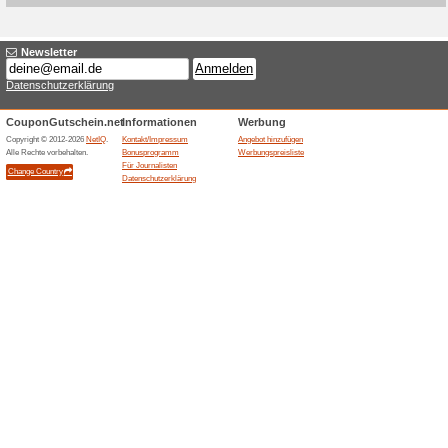
Aktuelle Angebote (
3 % Rabatt auf Frem
100% funktioniert
Gutschein
Aktuelle Gutscheinlisten für
Fremdmarken außer Concept2,
Warenkorb eingegeben werden,
der Produktqualifikation ab.