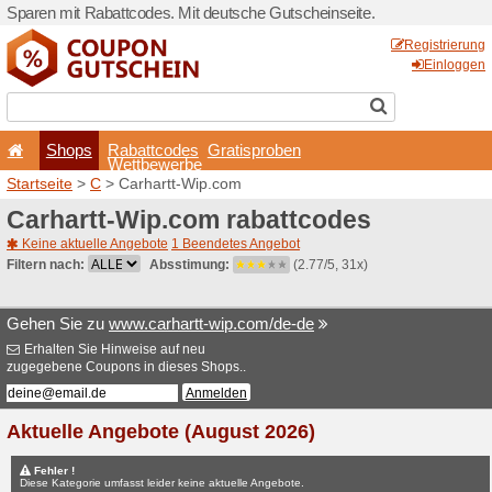
Sparen mit Rabattcodes. Mi
Shops
Rabattcode
Wettbewerb
Startseite
>
C
> Carhartt-W