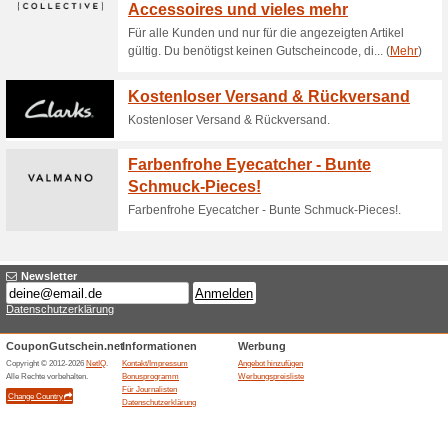
Aktuelle Angebote (
Fehler !
Diese Kategorie umfasst leider kei
Besuchen Sie www.carhartt-wip.co
Angebot hinzufügen
Beendeten Angeboten... (1