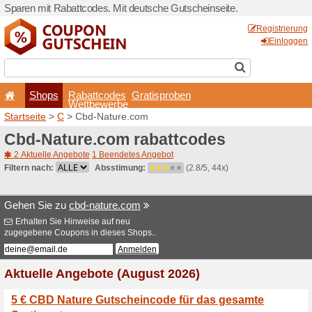
Sparen mit Rabattcodes. Mi
Shops
Rabattcode
Wettbewerb
Startseite
>
C
> Cbd-Natur