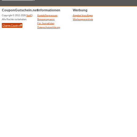
Gutscheine
Jetzt 33% Rabatt sichern ? E
solange der Vorrat reicht!.
International Thank 
Gutscheine
30% Rabatte auf alles!.