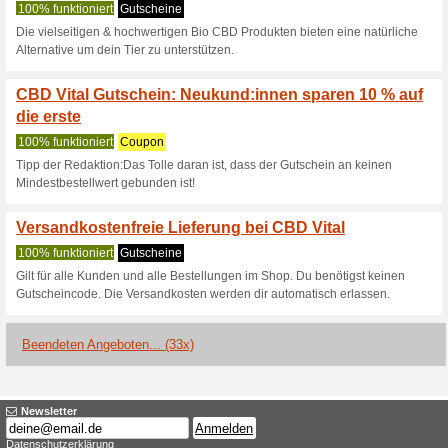
Bitte den Gutscheincode im W
kombinierbar.
25 % Rabatt - nur für 
0% funktioniert
Gutscheine
Gelassen fasten - 25% Rabatt a
33 % Rabatt mit 2+1