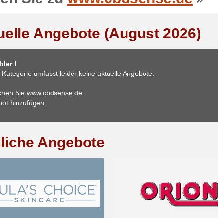
uelle Angebote (August 2026)
ler !
 Kategorie umfasst leider keine aktuelle Angebote.
chen Sie www.cbdsense.de
ot hinzufügen
liche Angebote