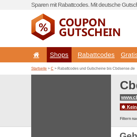
Sparen mit Rabattcodes. Mit deutsche Gutsch
Shops
Rabattcodes
Grati
Startseite
>
C
> Rabattcodes und Gutscheine bis Cbdsense.de
Cb
www.c
Kein
Filtern na
Geh