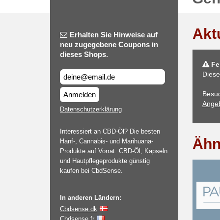
Akt
Erhalten Sie Hinweise auf
neu zugegebene Coupons in
dieses Shops.
Feh
Diese
Besu
Anmelden
Angeb
Datenschutzerklärung
Interessiert an CBD-Öl? Die besten
Ähn
Hanf-, Cannabis- und Marihuana-
Produkte auf Vorrat. CBD-Öl, Kapseln
und Hautpflegeprodukte günstig
kaufen bei CbdSense.
In anderen Ländern:
Cbdsense.dk
Cbdsense.fr