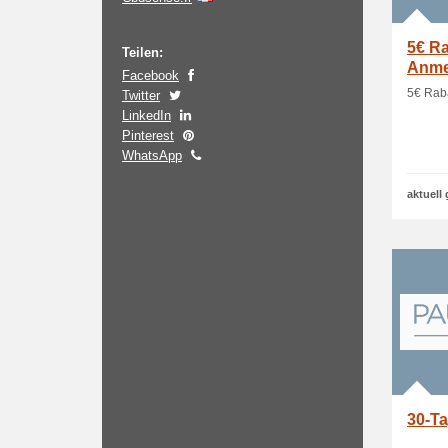
5€ Ra
Teilen:
Anme
Facebook
5€ Raba
Twitter
LinkedIn
Pinterest
WhatsApp
aktuell 
30-Ta