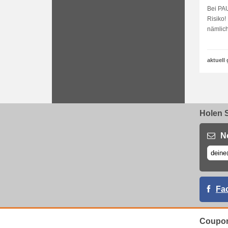
Bei PA
Risiko!
nämlich
aktuell 
Holen S
N
Fa
Coupon