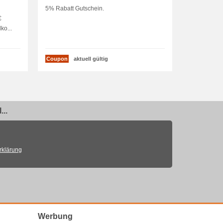
5% Rabatt Gutschein.
€
ko...
Coupon
aktuell gültig
..
rklärung
Werbung