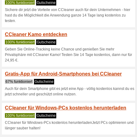
CCleaner Aktion: Prof
Mac, Wi
100% funktioniert
Gutschein
CCleaner Aktion: Profitiere v
:-).
Klicke hier, löse den
deine B