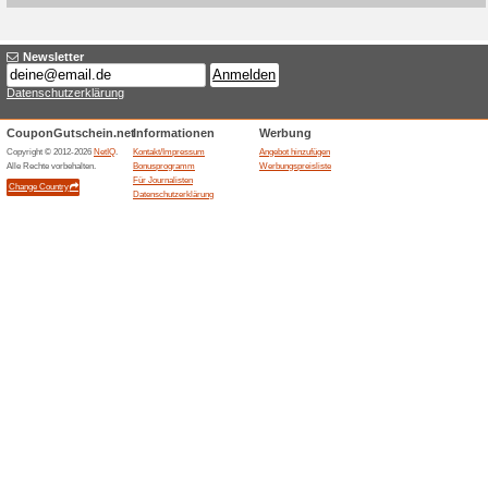
Aktuelle Angebote (
20 % Gutscheincode f
100% funktioniert
Coupon
CERTEX bewirbt einen 20 %-Gu
deutschsprachigen Webshop. 
die Coupon-Spalte und ist fu
relevant.