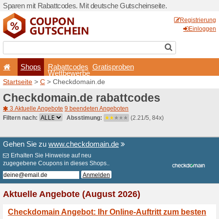
Sparen mit Rabattcodes. Mi
Shops
Rabattcode
Wettbewerb
Startseite
>
C
> Checkdoma