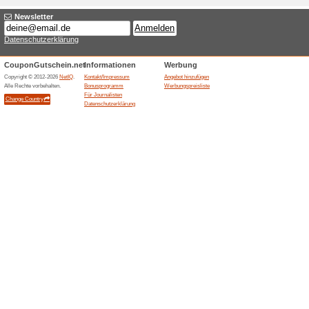
Aktuelle Angebote (
Checkdomain Angebot:
Preis!
100% funktioniert
Gutschein
Starten Sie Ihre Website oder
bei checkdomain.