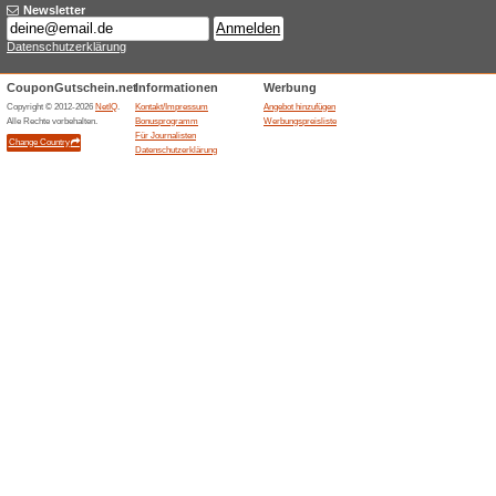
Aktuelle Angebote (
Schnappchen-Bereic
100% funktioniert
Gutschein
Chuchichaeschtli.de fuehrt e
Schweizer Markenprodukte. Der 
Artikel; Sortiment, Frische, 
vor Kauf geprueft werden.