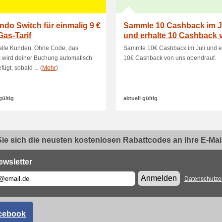
ndo Switch für einmalig 9 €
Sammle 10 Cashback im J
as-Tarif
und erhalte 10 Cashback 
uns obendr.
r alle Kunden. Ohne Code, das
Sammle 10€ Cashback im Juli und e
 wird deiner Buchung automatisch
10€ Cashback von uns obendrauf.
ügt, sobald ... (
Mehr
)
gültig
aktuell gültig
ie sich die neusten kostenlosen Rabattcodes an Ihre E-Mail.
ewsletter
Anmelden
Datenschutze
cebook