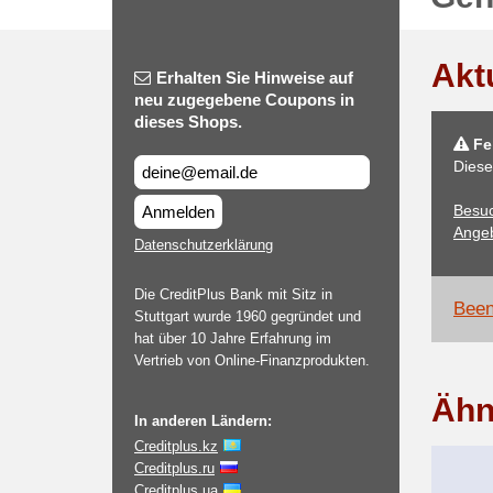
Akt
Erhalten Sie Hinweise auf
neu zugegebene Coupons in
dieses Shops.
Feh
Diese
Besuc
Anmelden
Angeb
Datenschutzerklärung
Die CreditPlus Bank mit Sitz in
Been
Stuttgart wurde 1960 gegründet und
hat über 10 Jahre Erfahrung im
Vertrieb von Online-Finanzprodukten.
Ähn
In anderen Ländern:
Creditplus.kz
Creditplus.ru
Creditplus.ua