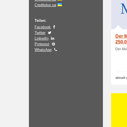
Creditplus.ua
Teilen:
Facebook
Twitter
Der M
LinkedIn
250.0
Pinterest
Der Max
WhatsApp
aktuell 