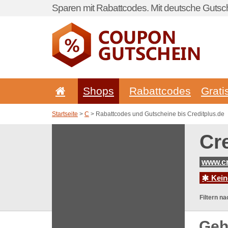
Sparen mit Rabattcodes. Mit deutsche Gutsch
Shops
Rabattcodes
Grati
Startseite
>
C
> Rabattcodes und Gutscheine bis Creditplus.de
Cr
www.cr
Kein
Filtern na
Geh