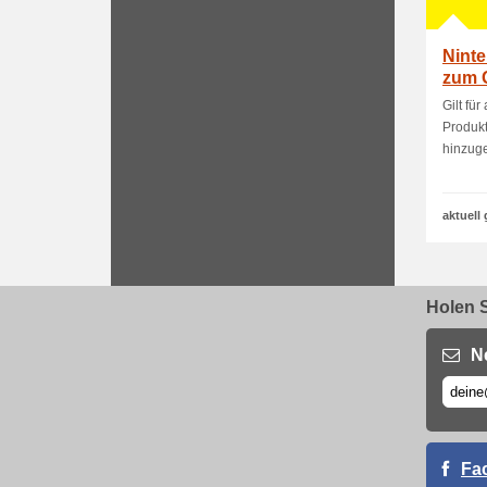
Ninte
zum G
Gilt fü
Produkt
hinzugef
aktuell 
Holen S
N
Fa