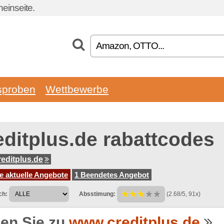
einseite.
sproben
Wettbewerbe
editplus.de rabattcodes
editplus.de
e aktuelle Angebote
1 Beendetes Angebot
ch:
Absstimung:
(2.68/5, 91x)
en Sie zu
www.creditplus.de