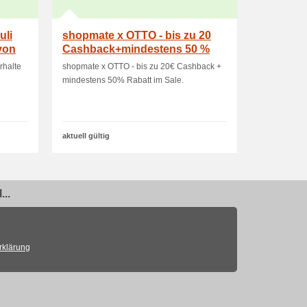
uli
shopmate x OTTO - bis zu 20
von
Cashback+mindestens 50 %
Rabatt im Sale
rhalte
shopmate x OTTO - bis zu 20€ Cashback +
mindestens 50% Rabatt im Sale.
aktuell gültig
..
rklärung