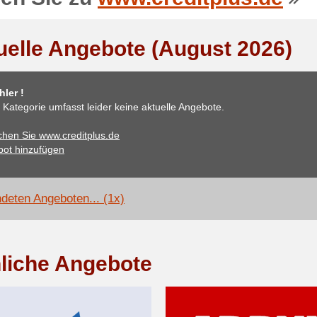
uelle Angebote (August 2026)
ler !
 Kategorie umfasst leider keine aktuelle Angebote.
hen Sie www.creditplus.de
ot hinzufügen
deten Angeboten... (1x)
liche Angebote