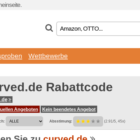
einseite.
sproben
Wettbewerbe
rved.de Rabattcode
.de
tuellen Angeboten
Kein beendetes Angebot
ch:
Absstimung:
(2.91/5, 45x)
en Sie zu
curved.de