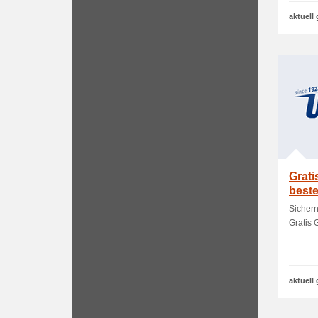
aktuell 
Grati
beste
Sichern
Gratis 
aktuell 