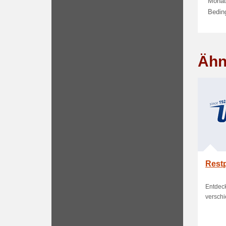
Monate
Beding
Ähn
Restp
Entdec
verschi