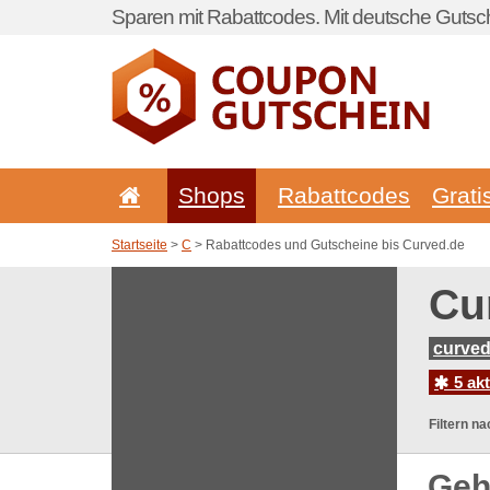
Sparen mit Rabattcodes. Mit deutsche Gutsch
Shops
Rabattcodes
Grati
Startseite
>
C
> Rabattcodes und Gutscheine bis Curved.de
Cu
curved
5 ak
Filtern na
Geh