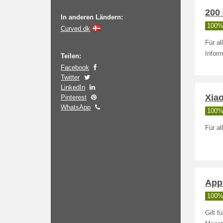
200
In anderen Ländern:
100% 
Curved.dk
Für al
Inform
Teilen:
Facebook
Twitter
LinkedIn
Xiao
Pinterest
WhatsApp
100% 
Für al
Appl
100% 
Gilt 