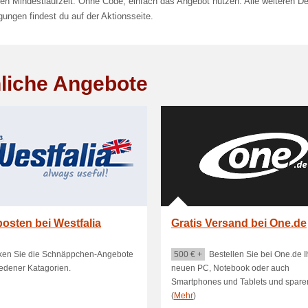
n Mindestlaufzeit. Ohne Code, einfach das Angebot nutzen. Alle weiteren De
ungen findest du auf der Aktionsseite.
liche Angebote
osten bei Westfalia
Gratis Versand bei One.de
ken Sie die Schnäppchen-Angebote
500 € +
Bestellen Sie bei One.de I
edener Katagorien.
neuen PC, Notebook oder auch
Smartphones und Tablets und sparen 
(
Mehr
)