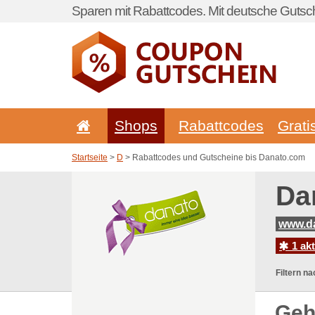
Sparen mit Rabattcodes. Mit deutsche Gutsch
Shops
Rabattcodes
Grati
Startseite
>
D
> Rabattcodes und Gutscheine bis Danato.com
Da
www.d
1 ak
Filtern na
Geh