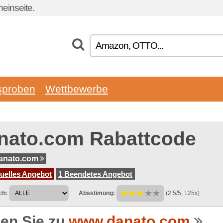
einseite.
sproben
Wettbewerbe
nato.com Rabattcode
anato.com
tuelles Angebot
1 Beendetes Angebot
ch:
Absstimung:
(2.5/5, 125x)
en Sie zu
www.danato.com